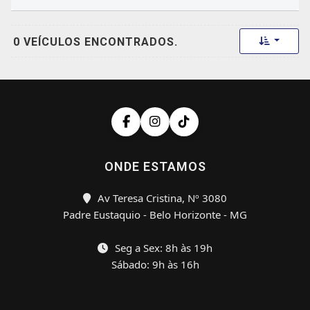
Toggle 
0 VEÍCULOS ENCONTRADOS.
ONDE ESTAMOS
Av Teresa Cristina, Nº 3080
Padre Eustaquio - Belo Horizonte - MG
Seg a Sex: 8h às 19h
Sábado: 9h às 16h