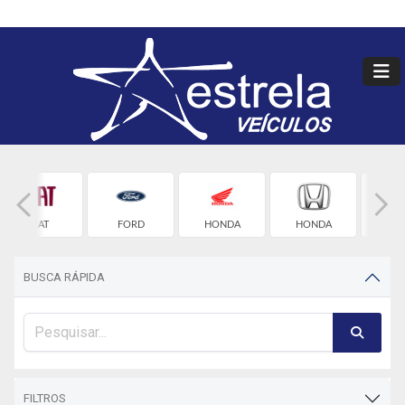
FIAT
FORD
HONDA
HONDA
HYU
BUSCA RÁPIDA
FILTROS